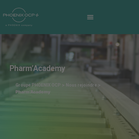
Pharm’Academy
>
>
Groupe PHOENIX OCP
Nous rejoindre
Pharm’Academy