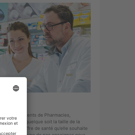
e 4 groupements de Pharmacies,
diversifiée quelque soit la taille de la
ment ou l’offre de santé qu’elle souhaite
s’identifient à une de nos enseignes pour