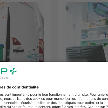
Groupements
le essentiel dans la
PHOENIX OCP dispose d
que, assurant une
proposant ainsi une offre 
tion des produits de santé
Pharmacie, son environne
garantissant ainsi l’accès
proposer. Les officines 