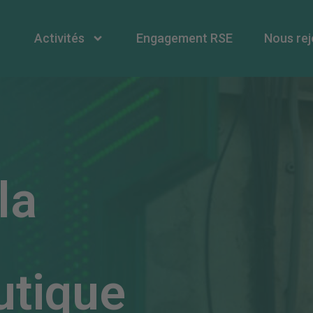
Activités
Engagement RSE
Nous rej
la
tique